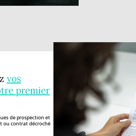
ez
vos
tre premier
ues de prospection et
t ou contrat décroché