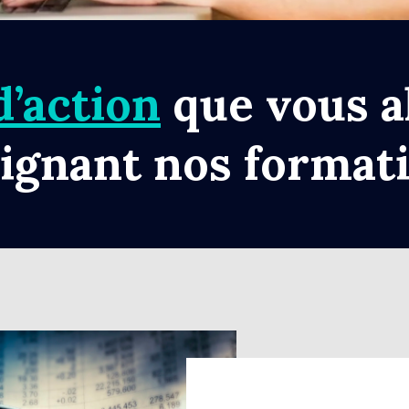
d’action
que vous al
oignant nos formati