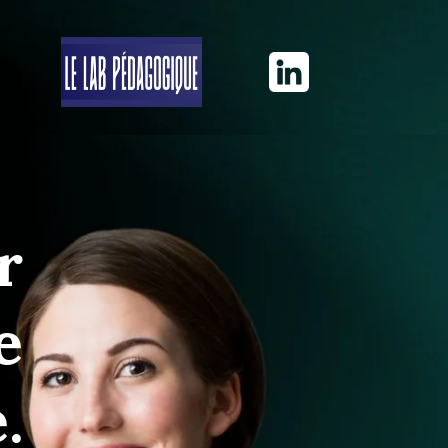
r
e
.