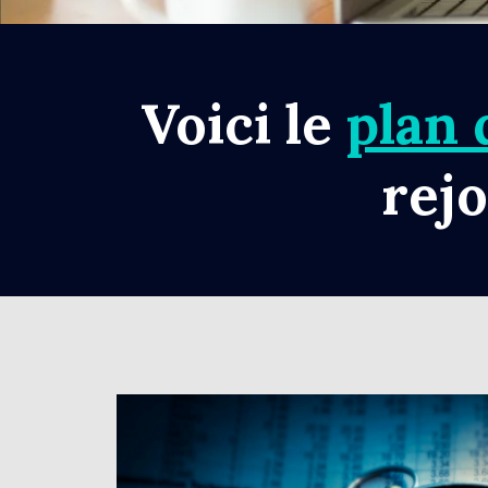
Voici le
plan 
rej