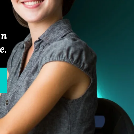
on
e.