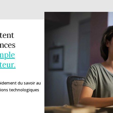
tent
ences
mple
teur.
idement du savoir au
utions technologiques